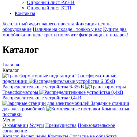
Опросный лист РУНН
Опросный лист КТП
Контакты
Бесплатный аудит вашего проекта
Фиксация цен на
оборудование
Наличие на складе - только у нас
Купите два
моноблока по цене трех и получите фазировщик в подарок!
Каталог
Главная
Каталог
Трансформаторные
подстанции
Распределительные устройства 6-35кВ
Трансформаторы
Распределительные устройства 0,4кВ
Зарядные станции
для электромобилей
Комплексные
поставки
Меню
О компании
Услуги
Преимущества
Пользовательское
соглашение
Каталог
Расчет цены
Контакты
Согласие на обработку